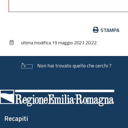
Azioni
STAMPA
sul
ultima modifica
19 maggio 2023 20:22
documento
Non hai trovato quello che cerchi ?
Piè
di
pagina
Recapiti