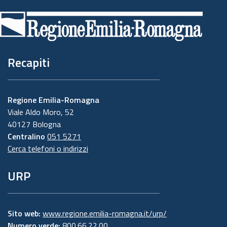
di
pagina
Recapiti
Regione Emilia-Romagna
Viale Aldo Moro, 52
40127 Bologna
Centralino
051 5271
Cerca telefoni o indirizzi
URP
Sito web:
www.regione.emilia-romagna.it/urp/
Numero verde:
800.66.22.00