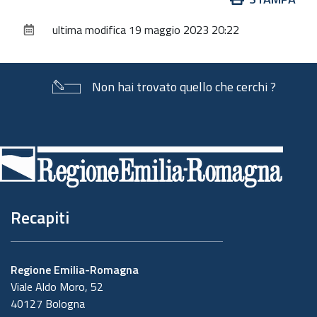
sul
ultima modifica
19 maggio 2023 20:22
documento
Non hai trovato quello che cerchi ?
Piè
di
pagina
Recapiti
Regione Emilia-Romagna
Viale Aldo Moro, 52
40127 Bologna