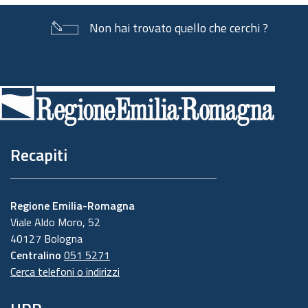
Non hai trovato quello che cerchi ?
Piè
di
pagina
Recapiti
Regione Emilia-Romagna
Viale Aldo Moro, 52
40127 Bologna
Centralino
051 5271
Cerca telefoni o indirizzi