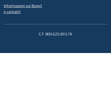
Informazioni sul Burert
e contatti
C.F. 800.625.903.79