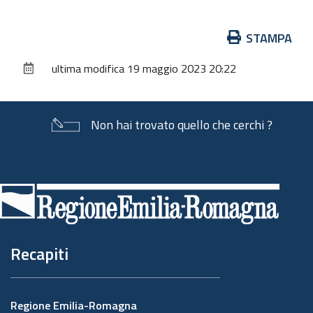
Azioni
STAMPA
sul
ultima modifica
19 maggio 2023 20:22
documento
Non hai trovato quello che cerchi ?
Piè
di
pagina
Recapiti
Regione Emilia-Romagna