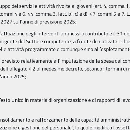
ppo dei servizi e attività rivolte ai giovani (art. 4, comma 1,
mmi 4 e 6, 44, comma 3, lett. b), c) e d), 47, commi 5 e 7, L.
-2027 sull’anno di previsione 2025;
 l’attuazione degli interventi ammessi a contributo è il 31 
irigente del Settore competente, a fronte di motivata richi
le attività programmate e comunque sino all’espletamento 
previsto relativamente all’imputazione della spesa dal comma
dell’allegato 4.2 al medesimo decreto, secondo i termini di r
ll’anno 2025;
esto Unico in materia di organizzazione e di rapporti di l
onsolidamento e rafforzamento delle capacità amministrativ
azione e gestione del personale”, la quale modifica l'assett