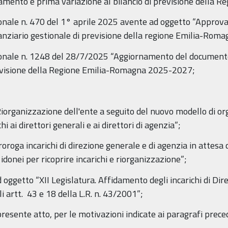
stamento e prima variazione al bilancio di previsione dell
ionale n. 470 del 1° aprile 2025 avente ad oggetto “Approva
nziario gestionale di previsione della regione Emilia-Rom
gionale n. 1248 del 28/7/2025 “Aggiornamento del document
previsione della Regione Emilia-Romagna 2025-2027;
iorganizzazione dell'ente a seguito del nuovo modello di or
i ai direttori generali e ai direttori di agenzia”;
roroga incarichi di direzione generale e di agenzia in attesa 
 idonei per ricoprire incarichi e riorganizzazione”;
ggetto “XII Legislatura. Affidamento degli incarichi di Dire
i artt. 43 e 18 della L.R. n. 43/2001”;
resente atto, per le motivazioni indicate ai paragrafi prece