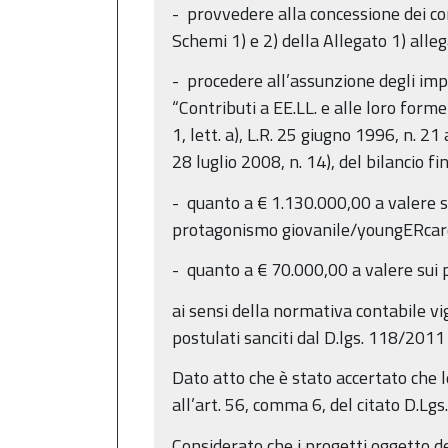
- provvedere alla concessione dei con
Schemi 1) e 2) della Allegato 1) alle
- procedere all’assunzione degli im
“Contributi a EE.LL. e alle loro forme
1, lett. a), L.R. 25 giugno 1996, n. 2
28 luglio 2008, n. 14), del bilancio 
- quanto a € 1.130.000,00 a valere su
protagonismo giovanile/youngERcard;
- quanto a € 70.000,00 a valere sui pr
ai sensi della normativa contabile vi
postulati sanciti dal D.lgs. 118/2011
Dato atto che è stato accertato che l
all’art. 56, comma 6, del citato D.Lg
Considerato che i progetti oggetto d