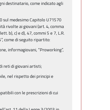
ni destinatario, come indicato agli
0,00 sul medesimo Capitolo U71570
ità rivolte ai giovani (art. 4, comma
t. b), c) e d), 47, commi 5 e 7, L.R.
, come di seguito ripartito:
ione, informagiovani, “Proworking”,
 reti di giovani artisti;
e, nel rispetto dei principi e
ibili con le prescrizioni di cui
ell’art. 11 della Legge 3/2003 in