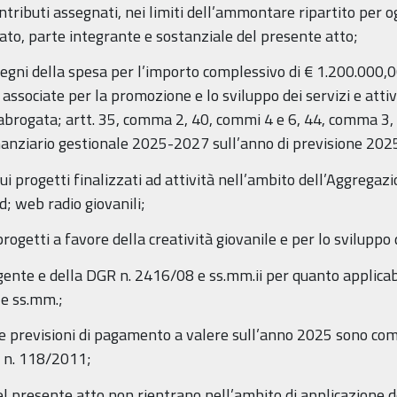
tributi assegnati, nei limiti dell’ammontare ripartito per og
gato, parte integrante e sostanziale del presente atto;
pegni della spesa per l’importo complessivo di € 1.200.00
 associate per la promozione e lo sviluppo dei servizi e attiv
1 abrogata; artt. 35, comma 2, 40, commi 4 e 6, 44, comma 3, let
finanziario gestionale 2025-2027 sull’anno di previsione 2025”
i progetti finalizzati ad attività nell’ambito dell’Aggregaz
 web radio giovanili;
ogetti a favore della creatività giovanile e per lo sviluppo di
gente e della DGR n. 2416/08 e ss.mm.ii per quanto applicabil
 e ss.mm.;
e previsioni di pagamento a valere sull’anno 2025 sono compat
s. n. 118/2011;
el presente atto non rientrano nell’ambito di applicazione d