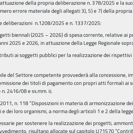
n attuazione della propria deliberazione n. 378/2025 e la succ
ero errore materiale degli allegati 3), 5) e 7) della propri
te deliberazioni n.1208/2025 e n. 1337/2025:
getti biennali (2025 – 2026) di spesa corrente, relative ai 
i anni 2025 e 2026, in attuazione della Legge Regionale sopra
tributi ai soggetti pubblici per la realizzazione dei rispettiv
bile del Settore competente provvederà alla concessione, im
 emissione dei titoli di pagamento con propri atti formali ai
 n. 2416/08 e ss.mm. ii;
o 2011, n. 118 “Disposizioni in materia di armonizzazione dei 
li e dei loro organismi, a norma degli articoli 1 e 2 della leg
cessarie per sostenere la realizzazione dei progetti, ammont
vvedimento, risultano allocate sul capitolo U71570 “Contribu