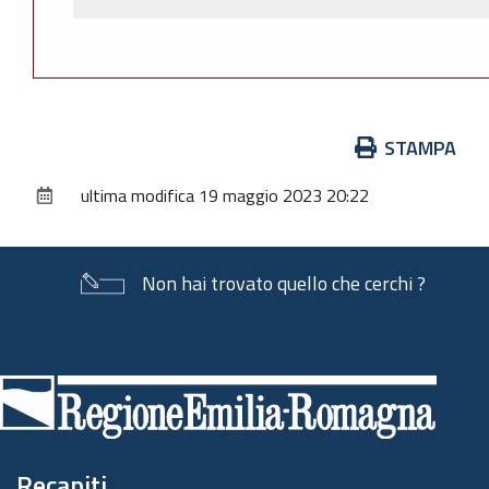
Azioni
STAMPA
sul
ultima modifica
19 maggio 2023 20:22
documento
Non hai trovato quello che cerchi ?
Piè
di
pagina
Recapiti