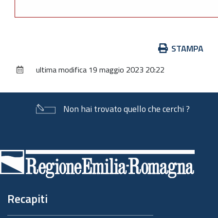
Azioni
STAMPA
sul
ultima modifica
19 maggio 2023 20:22
documento
Non hai trovato quello che cerchi ?
Piè
di
pagina
Recapiti