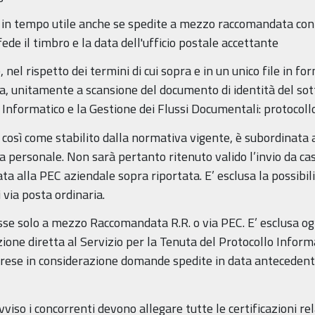
in tempo utile anche se spedite a mezzo raccomandata con a
fede il timbro e la data dell'ufficio postale accettante
el rispetto dei termini di cui sopra e in un unico file in f
ata, unitamente a scansione del documento di identità del sott
o Informatico e la Gestione dei Flussi Documentali: protocol
o, così come stabilito dalla normativa vigente, è subordinata a
ta personale. Non sarà pertanto ritenuto valido l’invio da cas
ta alla PEC aziendale sopra riportata. E’ esclusa la possibi
 via posta ordinaria.
 solo a mezzo Raccomandata R.R. o via PEC. E’ esclusa ogn
one diretta al Servizio per la Tenuta del Protocollo Informa
rese in considerazione domande spedite in data antecedente 
iso i concorrenti devono allegare tutte le certificazioni rela