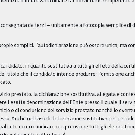
lmente dall’interessato dinanzi al funzionario competente 
 consegnata da terzi – unitamente a fotocopia semplice di 
ocopie semplici, l’autodichiarazione può essere unica, ma co
candidato, in quanto sostitutiva a tutti gli effetti della cert
del titolo che il candidato intende produrre; l’omissione an
cato.
rvizio prestato, la dichiarazione sostitutiva, allegata e cont
e l’esatta denominazione dell’Ente presso il quale il servizio
 inizio e di conclusione del servizio prestato nonché le eventu
esso. Anche nel caso di dichiarazione sostitutiva per periodo 
nali, etc. occorre indicare con precisione tutti gli elementi i
de di svolgimento della stessa).