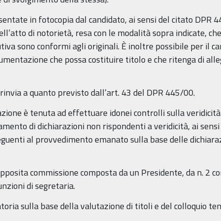
entate in fotocopia dal candidato, ai sensi del citato DPR 4
ll’atto di notorietà, resa con le modalità sopra indicate, che
tiva sono conformi agli originali. È inoltre possibile per il 
cumentazione che possa costituire titolo e che ritenga di all
si rinvia a quanto previsto dall’art. 43 del DPR 445/00.
one è tenuta ad effettuare idonei controlli sulla veridicità
tamento di dichiarazioni non rispondenti a veridicità, ai sens
eguenti al provvedimento emanato sulla base delle dichiarazi
pposita commissione composta da un Presidente, da n. 2 com
zioni di segretaria.
ia sulla base della valutazione di titoli e del colloquio te