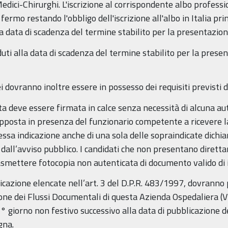
 Medici-Chirurghi. L'iscrizione al corrispondente albo profess
rmo restando l'obbligo dell'iscrizione all'albo in Italia prim
la data di scadenza del termine stabilito per la presentazi
duti alla data di scadenza del termine stabilito per la pres
i dovranno inoltre essere in possesso dei requisiti previsti d
 deve essere firmata in calce senza necessità di alcuna au
apposta in presenza del funzionario competente a ricevere
sa indicazione anche di una sola delle sopraindicate dichiara
dall’avviso pubblico. I candidati che non presentano dirett
smettere fotocopia non autenticata di documento valido di 
icazione elencate nell’art. 3 del D.P.R. 483/1997, dovranno 
ione dei Flussi Documentali di questa Azienda Ospedaliera (V
° giorno non festivo successivo alla data di pubblicazione d
gna.