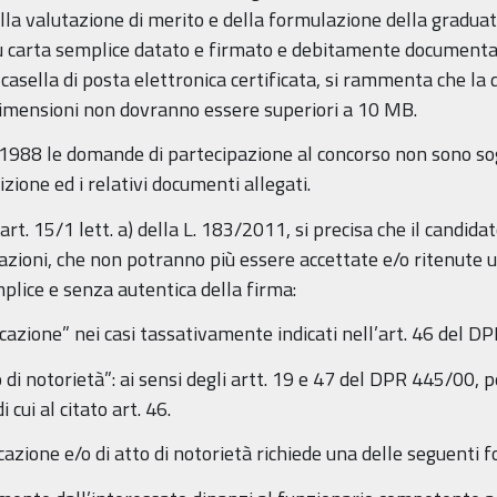
lla valutazione di merito e della formulazione della graduat
u carta semplice datato e firmato e debitamente documentat
asella di posta elettronica certificata, si rammenta che la d
i dimensioni non dovranno essere superiori a 10 MB.
/1988 le domande di partecipazione al concorso non sono sog
izione ed i relativi documenti allegati.
t. 15/1 lett. a) della L. 183/2011, si precisa che il candidato
zioni, che non potranno più essere accettate e/o ritenute uti
plice e senza autentica della firma:
ificazione” nei casi tassativamente indicati nell’art. 46 del 
 di notorietà”: ai sensi degli artt. 19 e 47 del DPR 445/00, per
 cui al citato art. 46.
icazione e/o di atto di notorietà richiede una delle seguenti 