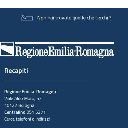
Non hai trovato quello che cerchi ?
Piè
di
pagina
Recapiti
Regione Emilia-Romagna
Viale Aldo Moro, 52
40127 Bologna
Centralino
051 5271
Cerca telefoni o indirizzi