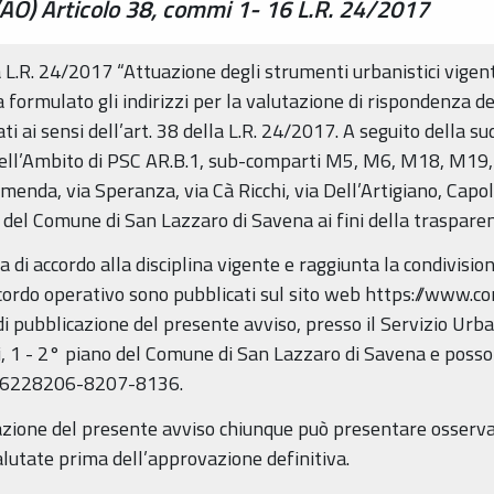
(AO) Articolo 38, commi 1- 16 L.R. 24/2017
lla L.R. 24/2017 “Attuazione degli strumenti urbanistici vigen
formulato gli indirizzi per la valutazione di rispondenza de
ti ai sensi dell’art. 38 della L.R. 24/2017. A seguito della s
 dell’Ambito di PSC AR.B.1, sub-comparti M5, M6, M18, M
da, via Speranza, via Cà Ricchi, via Dell’Artigiano, Cap
del Comune di San Lazzaro di Savena ai fini della traspare
 di accordo alla disciplina vigente e raggiunta la condivision
l’accordo operativo sono pubblicati sul sito web https://www.
 di pubblicazione del presente avviso, presso il Servizio Urba
cci, 1 - 2° piano del Comune di San Lazzaro di Savena e poss
516228206-8207-8136.
cazione del presente avviso chiunque può presentare osservaz
lutate prima dell’approvazione definitiva.