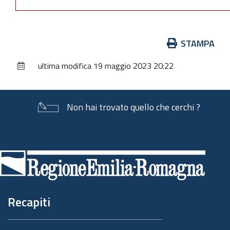
Azioni
STAMPA
sul
ultima modifica
19 maggio 2023 20:22
documento
Non hai trovato quello che cerchi ?
Piè
di
pagina
Recapiti