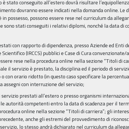
tudio è stato conseguito all’estero dovrà risultare l’equipollen
dimento dovranno essere indicati nella domanda online. Le dic
dato è in possesso, possono essere rese nel curriculum da alle
le sono stati conseguiti i relativi diplomi, nonché la data di
 prestati con rapporto di dipendenza, presso Aziende ed Enti d
e Scientifico (IRCCS) pubblici e Case di Cura convenzionate/ac
ssere rese nella procedura online nella sezione “Titoli di c
e il servizio è prestato, la disciplina ed il periodo di servi
 o con orario ridotto (in questo caso specificare la percentua
a assegni con interruzione del servizio;
 di servizio prestati all’estero o presso organismi internazio
le autorità competenti entro la data di scadenza per il term
cedura online nella sezione “Titoli di carriera”; gli interes
o precedente, anche gli estremi del provvedimento di riconosc
servizio, lo stesso andrà dichiarato nel curriculum da allega