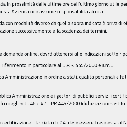
nda in prossimità delle ultime ore dell’ultimo giorno utile p
 questa Azienda non assume responsabilità alcuna.
 con modalità diverse da quella sopra indicata è priva di e
azione successivamente alla scadenza dei termini.
a domanda online, dovrà attenersi alle indicazioni sotto rip
riferimento in particolare al D.P.R. 445/2000 e s.m.i.:
ica Amministrazione in ordine a stati, qualità personali e fatt
blica Amministrazione e i gestori di pubblici servizi i certific
di cui agli artt. 46 e 47 DPR 445/2000 (dichiarazioni sostituti
 certificazione rilasciata da P.A. deve essere trasmessa al