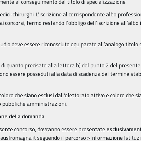
nte al conseguimento del titolo di specializzazione.
 medici-chirurghi. L’iscrizione al corrispondente albo professi
 concorsi, fermo restando l’obbligo dell’iscrizione all’albo i
studio deve essere riconosciuto equiparato all’analogo titolo d
one di quanto precisato alla lettera b) del punto 2 del presen
vono essere posseduti alla data di scadenza del termine stab
loro che siano esclusi dall'elettorato attivo e coloro che sia
so pubbliche amministrazioni.
ione della domanda
esente concorso, dovranno essere presentate
esclusivament
auslromagna.it seguendo il percorso >Informazione Istituzi