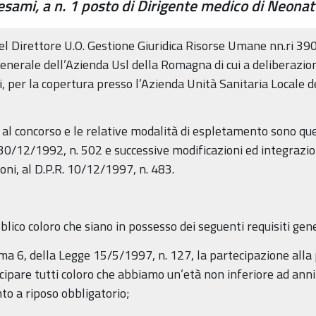
 esami, a n. 1 posto di Dirigente medico di Neonat
el Direttore U.O. Gestione Giuridica Risorse Umane nn.ri 3
nerale dell’Azienda Usl della Romagna di cui a deliberazio
i, per la copertura presso l’Azienda Unità Sanitaria Locale d
 al concorso e le relative modalità di espletamento sono que
 30/12/1992, n. 502 e successive modificazioni ed integrazio
oni, al D.P.R. 10/12/1997, n. 483.
ico coloro che siano in possesso dei seguenti requisiti genera
omma 6, della Legge 15/5/1997, n. 127, la partecipazione all
cipare tutti coloro che abbiamo un’età non inferiore ad anni
to a riposo obbligatorio;