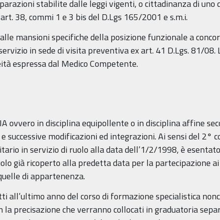
iparazioni stabilite dalle leggi vigenti, o cittadinanza di un
l’art. 38, commi 1 e 3 bis del D.Lgs 165/2001 e s.m.i.
 alle mansioni specifiche della posizione funzionale a concor
ervizio in sede di visita preventiva ex art. 41 D.Lgs. 81/08
neità espressa dal Medico Competente.
vvero in disciplina equipollente o in disciplina affine seco
successive modificazioni ed integrazioni. Ai sensi del 2° co
tario in servizio di ruolo alla data dell’1/2/1998, è esentato
ruolo già ricoperto alla predetta data per la partecipazione 
quelle di appartenenza.
ti all’ultimo anno del corso di formazione specialistica nonc
 la precisazione che verranno collocati in graduatoria sep