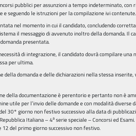
ncorsi pubblici per assunzioni a tempo indeterminato, con 
e e seguendo le istruzioni per la compilazione ivi contenute
tata nel momento in cui il candidato, concludendo correttam
stema il messaggio di avvenuto inoltro della domanda. Il can
la domanda presentata.
i necessità di integrazione, il candidato dovrà compilare una
ssa per ultima.
 della domanda e delle dichiarazioni nella stessa inserite, v
ione della documentazione è perentorio e pertanto non è am
ine utile per l’invio delle domande e con modalità diverse d
del 30° giorno non festivo successivo alla data di pubblicaz
a
 Repubblica Italiana – 4
serie speciale – Concorsi ed Esami. 
e 12 del primo giorno successivo non festivo.