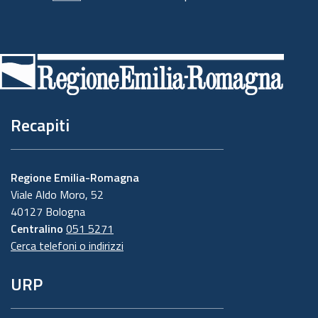
Piè
di
pagina
Recapiti
Regione Emilia-Romagna
Viale Aldo Moro, 52
40127 Bologna
Centralino
051 5271
Cerca telefoni o indirizzi
URP