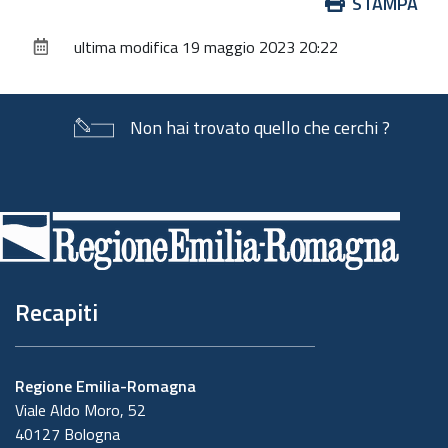
Azioni
STAMPA
sul
ultima modifica
19 maggio 2023 20:22
documento
Non hai trovato quello che cerchi ?
Piè
di
pagina
Recapiti
Regione Emilia-Romagna
Viale Aldo Moro, 52
40127 Bologna