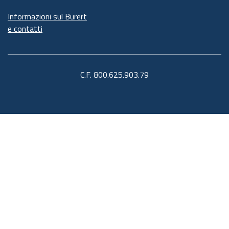
Informazioni sul Burert
e contatti
C.F. 800.625.903.79