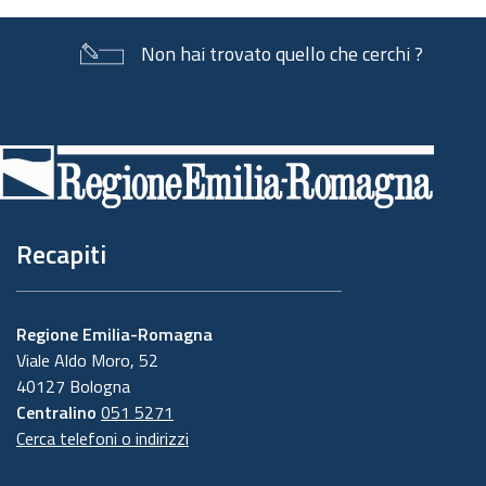
Non hai trovato quello che cerchi ?
Piè
di
pagina
Recapiti
Regione Emilia-Romagna
Viale Aldo Moro, 52
40127 Bologna
Centralino
051 5271
Cerca telefoni o indirizzi