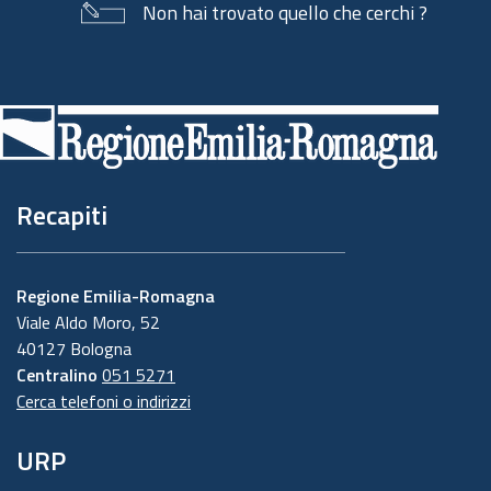
Non hai trovato quello che cerchi ?
Piè
di
pagina
Recapiti
Regione Emilia-Romagna
Viale Aldo Moro, 52
40127 Bologna
Centralino
051 5271
Cerca telefoni o indirizzi
URP