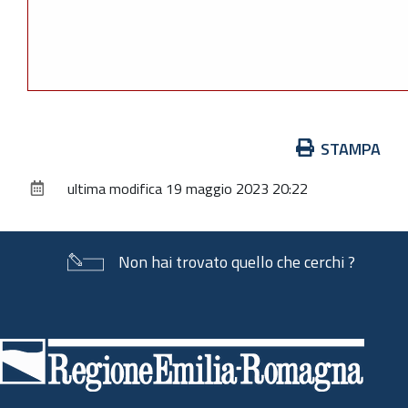
Azioni
STAMPA
sul
ultima modifica
19 maggio 2023 20:22
documento
Non hai trovato quello che cerchi ?
Piè
di
pagina