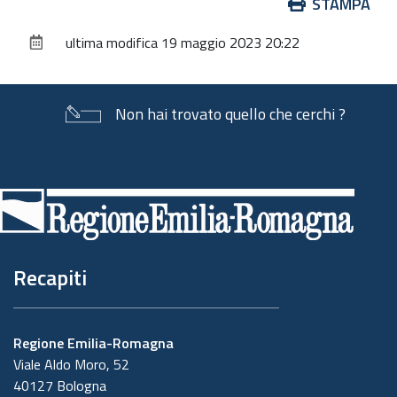
Azioni
STAMPA
sul
ultima modifica
19 maggio 2023 20:22
documento
Non hai trovato quello che cerchi ?
Piè
di
pagina
Recapiti
Regione Emilia-Romagna
Viale Aldo Moro, 52
40127 Bologna