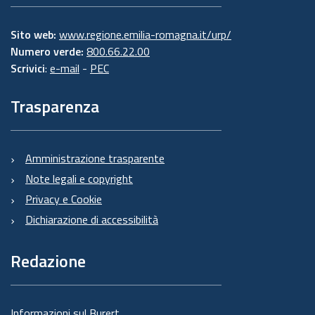
Sito web:
www.regione.emilia-romagna.it/urp/
Numero verde:
800.66.22.00
Scrivici
:
e-mail
-
PEC
Trasparenza
Amministrazione trasparente
Note legali e copyright
Privacy e Cookie
Dichiarazione di accessibilità
Redazione
Informazioni sul Burert