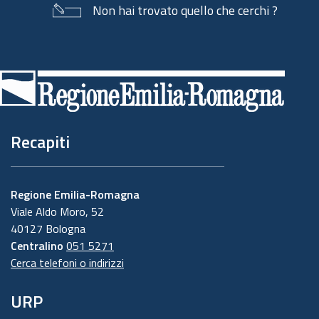
Non hai trovato quello che cerchi ?
Piè
di
pagina
Recapiti
Regione Emilia-Romagna
Viale Aldo Moro, 52
40127 Bologna
Centralino
051 5271
Cerca telefoni o indirizzi
URP