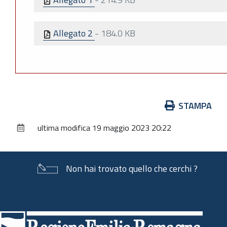
Allegato 2
-
184.0 KB
Azioni
STAMPA
sul
ultima modifica
19 maggio 2023 20:22
documento
Non hai trovato quello che cerchi ?
Piè
di