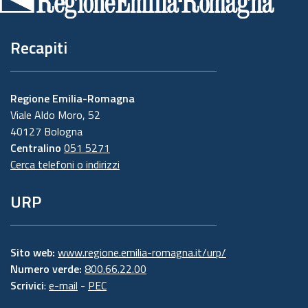
pagina
Recapiti
Regione Emilia-Romagna
Viale Aldo Moro, 52
40127 Bologna
Centralino
051 5271
Cerca telefoni o indirizzi
URP
Sito web:
www.regione.emilia-romagna.it/urp/
Numero verde:
800.66.22.00
Scrivici
:
e-mail
-
PEC