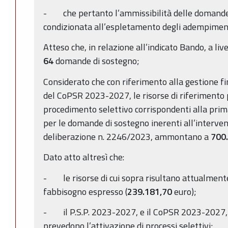
- che pertanto l’ammissibilità delle domande 
condizionata all’espletamento degli adempimenti 
Atteso che, in relazione all’indicato Bando, a li
64
domande di sostegno;
Considerato che con riferimento alla gestione fin
del CoPSR 2023-2027, le risorse di riferimento p
procedimento selettivo corrispondenti alla pri
per le domande di sostegno inerenti all’interv
deliberazione n. 2246/2023, ammontano a
700
Dato atto altresì che:
- le risorse di cui sopra risultano attualmente 
fabbisogno espresso (
239.181,70
euro);
- il P.S.P. 2023-2027, e il CoPSR 2023-2027,
prevedono l’attivazione di processi selettivi;