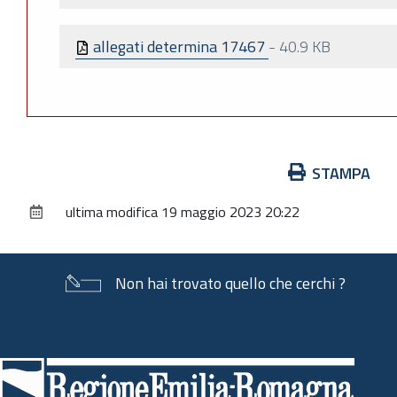
allegati determina 17467
-
40.9 KB
Azioni
STAMPA
sul
ultima modifica
19 maggio 2023 20:22
documento
Non hai trovato quello che cerchi ?
Piè
di
pagina