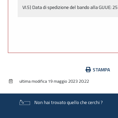
VI.5) Data di spedizione del bando alla GUUE: 
Azioni
STAMPA
sul
ultima modifica
19 maggio 2023 20:22
documento
Non hai trovato quello che cerchi ?
Piè