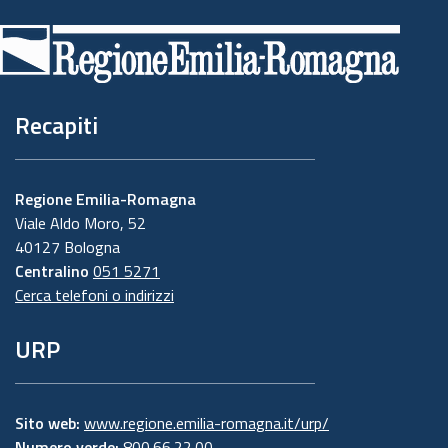
di
pagina
Recapiti
Regione Emilia-Romagna
Viale Aldo Moro, 52
40127 Bologna
Centralino
051 5271
Cerca telefoni o indirizzi
URP
Sito web:
www.regione.emilia-romagna.it/urp/
Numero verde:
800.66.22.00