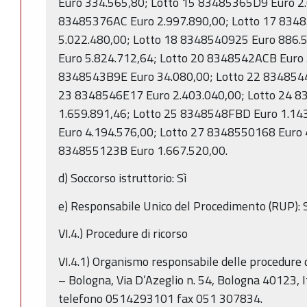
Euro 334.565,80; Lotto 15 83485365D9 Euro 2.
83485376AC Euro 2.997.890,00; Lotto 17 834
5.022.480,00; Lotto 18 8348540925 Euro 886.
Euro 5.824.712,64; Lotto 20 8348542ACB Euro 
8348543B9E Euro 34.080,00; Lotto 22 8348544
23 8348546E17 Euro 2.403.040,00; Lotto 24 
1.659.891,46; Lotto 25 8348548FBD Euro 1.14
Euro 4.194.576,00; Lotto 27 8348550168 Euro 
834855123B Euro 1.667.520,00.
d) Soccorso istruttorio: Sì
e) Responsabile Unico del Procedimento (RUP): St
VI.4.) Procedure di ricorso
VI.4.1) Organismo responsabile delle procedure
– Bologna, Via D’Azeglio n. 54, Bologna 40123, It
telefono 0514293101 fax 051 307834.