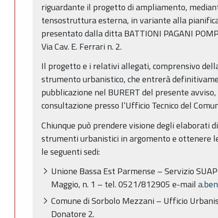
riguardante il progetto di ampliamento, mediant
tensostruttura esterna, in variante alla pianific
presentato dalla ditta BATTIONI PAGANI POMPE 
Via Cav. E. Ferrari n. 2.
Il progetto e i relativi allegati, comprensivo dell
strumento urbanistico, che entrerà definitivamen
pubblicazione nel BURERT del presente avviso, è
consultazione presso l’Ufficio Tecnico del Comu
Chiunque può prendere visione degli elaborati di 
strumenti urbanistici in argomento e ottenere l
le seguenti sedi:
Unione Bassa Est Parmense – Servizio SUAP – 
Maggio, n. 1 – tel. 0521/812905 e-mail
a.ben
Comune di Sorbolo Mezzani – Ufficio Urbanisti
Donatore 2.