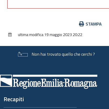
Azioni
STAMPA
sul
ultima modifica
19 maggio 2023 20:22
documento
Non hai trovato quello che cerchi ?
Piè
di
pagina
Recapiti