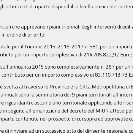
li ultimi dati di riparto disponibili a livello nazionale cont
nciali che approvano i piani triennali degli interventi di edilizi
 in ordine di priorità;
otale per il triennio 2015-2016-2017 n. 580 per un importo
ntributo per un importo complessivo di 214.705.822,92 Euro;
ti sull’annualità 2015 sono complessivamente n. 287 per un
 a contributo per un importo complessivo di 83.110.713,73 E
 svolta attraverso le Province e la Città Metropolitana di 
i annuali sono la sommatoria dei 9 piani territoriali all’inter
re riguardanti ciascun piano territoriale applicando alle ris
in seguito all’emanazione del decreto del MIUR atteso per
 riparto contenute nel prospetto di cui sopra ed approvate c
e di rinviare ad un successivo atto del dirigente regionale