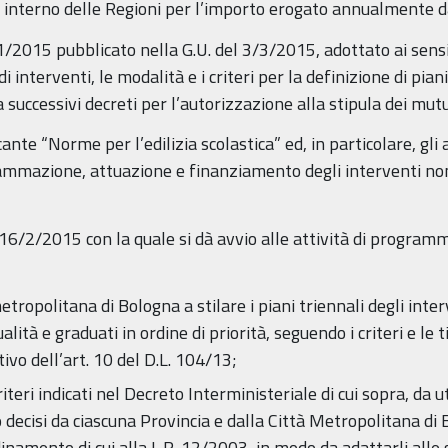
ità interno delle Regioni per l’importo erogato annualmente dag
/1/2015 pubblicato nella G.U. del 3/3/2015, adottato ai sensi
 interventi, le modalità e i criteri per la definizione di piani 
a successivi decreti per l’autorizzazione alla stipula dei mut
ante “Norme per l’edilizia scolastica” ed, in particolare, gl
mmazione, attuazione e finanziamento degli interventi nonc
 16/2/2015 con la quale si dà avvio alle attività di programm
tropolitana di Bologna a stilare i piani triennali degli interven
nualità e graduati in ordine di priorità, seguendo i criteri e le 
ivo dell’art. 10 del D.L. 104/13;
criteri indicati nel Decreto Interministeriale di cui sopra, da 
 decisi da ciascuna Provincia e dalla Città Metropolitana di 
namento di cui alla L.R. 12/2003, in modo da adattarli alle sp