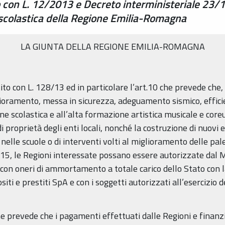
o con L. 12/2013 e Decreto interministeriale 23
 scolastica della Regione Emilia-Romagna
LA GIUNTA DELLA REGIONE EMILIA-ROMAGNA
to con L. 128/13 ed in particolare l’art.10 che prevede che, a
glioramento, messa in sicurezza, adeguamento sismico, effic
one scolastica e all’alta formazione artistica musicale e coreu
 proprietà degli enti locali, nonché la costruzione di nuovi edi
nelle scuole o di interventi volti al miglioramento delle pal
, le Regioni interessate possano essere autorizzate dal M
con oneri di ammortamento a totale carico dello Stato con la
iti e prestiti SpA e con i soggetti autorizzati all’esercizio de
e prevede che i pagamenti effettuati dalle Regioni e finanzi