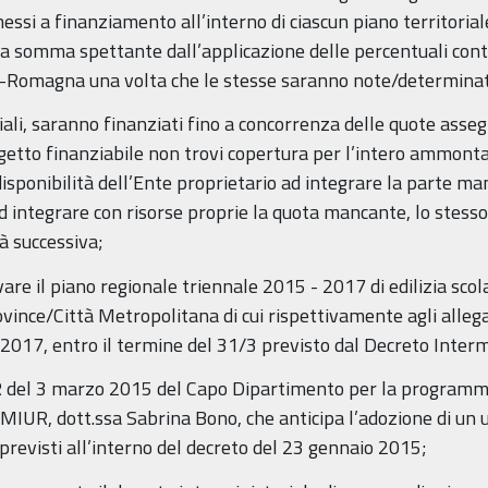
essi a finanziamento all’interno di ciascun piano territoria
la somma spettante dall’applicazione delle percentuali cont
ia-Romagna una volta che le stesse saranno note/determina
nciali, saranno finanziati fino a concorrenza delle quote asse
etto finanziabile non trovi copertura per l’intero ammontar
disponibilità dell’Ente proprietario ad integrare la parte ma
 ad integrare con risorse proprie la quota mancante, lo stess
à successiva;
e il piano regionale triennale 2015 - 2017 di edilizia scola
ince/Città Metropolitana di cui rispettivamente agli allegat
 2017, entro il termine del 31/3 previsto dal Decreto Intermi
 del 3 marzo 2015 del Capo Dipartimento per la programmaz
MIUR, dott.ssa Sabrina Bono, che anticipa l’adozione di un u
i previsti all’interno del decreto del 23 gennaio 2015;