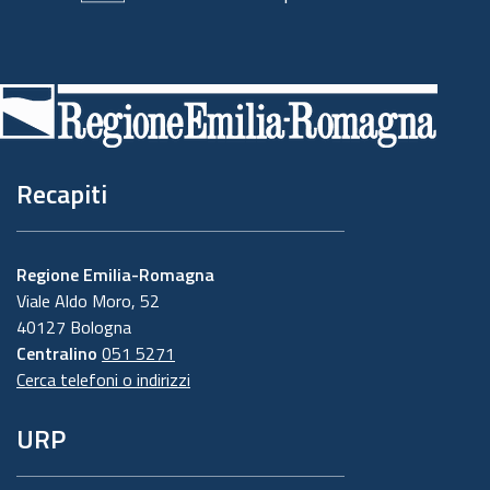
Piè
di
pagina
Recapiti
Regione Emilia-Romagna
Viale Aldo Moro, 52
40127 Bologna
Centralino
051 5271
Cerca telefoni o indirizzi
URP