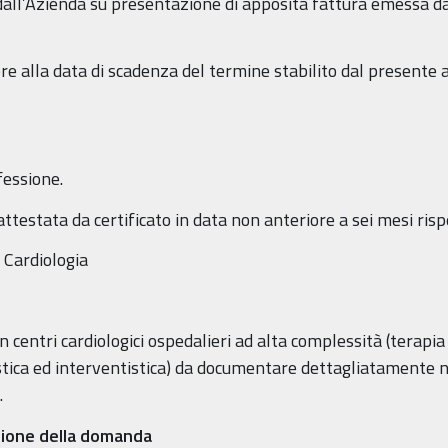
i dall’Azienda su presentazione di apposita fattura emessa d
re alla data di scadenza del termine stabilito dal presente 
fessione.
 attestata da certificato in data non anteriore a sei mesi ris
i Cardiologia
entri cardiologici ospedalieri ad alta complessità (terapia 
ostica ed interventistica) da documentare dettagliatamente 
.
zione della domanda