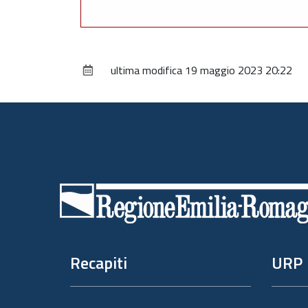
ultima modifica
19 maggio 2023 20:22
Piè
di
pagina
Recapiti
URP