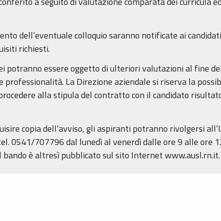
 conferito a seguito di valutazione comparata dei curricula e
amento dell’eventuale colloquio saranno notificate ai candi
siti richiesti.
nei potranno essere oggetto di ulteriori valutazioni al fine de
professionalità. La Direzione aziendale si riserva la possib
ocedere alla stipula del contratto con il candidato risulta
sire copia dell’avviso, gli aspiranti potranno rivolgersi all’
(tel. 0541/707796 dal lunedì al venerdì dalle ore 9 alle ore 12 
 Il bando è altresì pubblicato sul sito Internet www.ausl.rn.it.