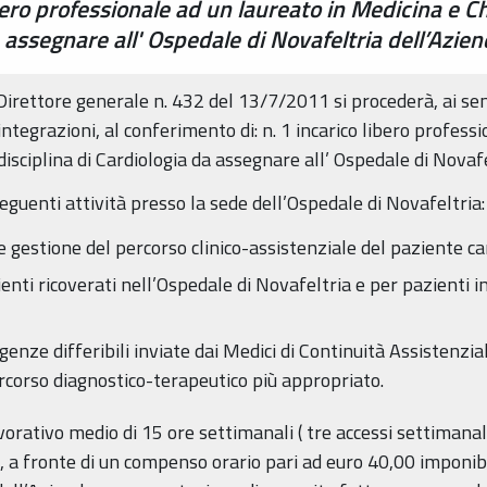
bero professionale ad un laureato in Medicina e C
a assegnare all' Ospedale di Novafeltria dell’Azie
 Direttore generale n. 432 del 13/7/2011 si procederà, ai se
ntegrazioni, al conferimento di: n. 1 incarico libero profess
disciplina di Cardiologia da assegnare all’ Ospedale di Novafe
seguenti attività presso la sede dell’Ospedale di Novafeltria:
 e gestione del percorso clinico-assistenziale del paziente c
enti ricoverati nell’Ospedale di Novafeltria e per pazienti 
genze differibili inviate dai Medici di Continuità Assistenzi
rcorso diagnostico-terapeutico più appropriato.
rativo medio di 15 ore settimanali ( tre accessi settimanali 
a fronte di un compenso orario pari ad euro 40,00 imponibili