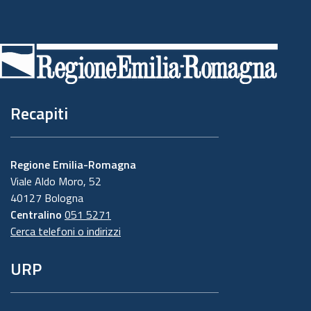
Piè
di
pagina
Recapiti
Regione Emilia-Romagna
Viale Aldo Moro, 52
40127 Bologna
Centralino
051 5271
Cerca telefoni o indirizzi
URP