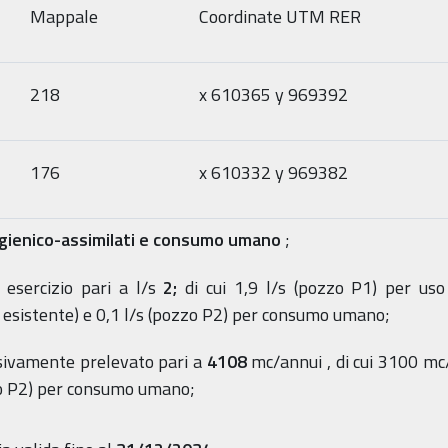
Mappale
Coordinate UTM RER
218
x 610365 y 969392
176
x 610332 y 969382
igienico-assimilati e consumo umano
;
esercizio pari a l/s
2;
di cui 1,9 l/s (pozzo P1) per uso 
e esistente) e 0,1 l/s (pozzo P2) per consumo umano;
sivamente prelevato pari a
4108
mc/annui
, di cui 3100 mc
zo P2) per consumo umano;