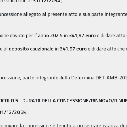
ia valida fino
al
31/12/2034
;
 concessione allegato al presente atto e sua parte
integrante
none dovuto per l’
anno 202
5
in
341,97
euro
e di dare atto
vo al
deposito cauzionale
in
341,97 euro
e di dare atto che
cessione, parte integrante della Determina DET-AMB-20
TICOLO
5
- DURATA DELLA CONCESSIONE/RINNOVO/RINU
31/12/20
34
.
rinnovare la concessione è tenuto a presentare istanza di 