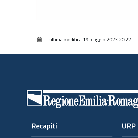
ultima modifica
19 maggio 2023 20:22
Piè
di
pagina
Recapiti
URP