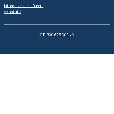
Informazioni sul Burert
e contatti
C.F. 800.625.903.79