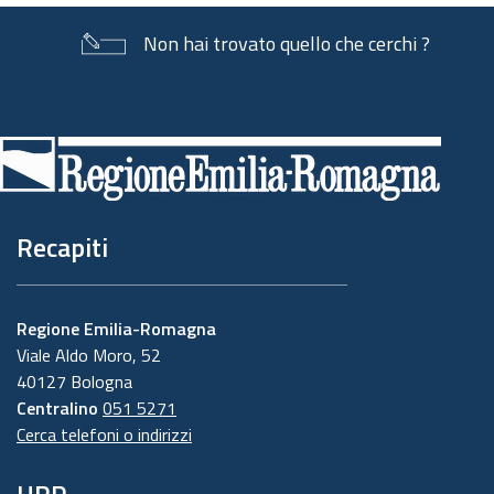
Non hai trovato quello che cerchi ?
Piè
di
pagina
Recapiti
Regione Emilia-Romagna
Viale Aldo Moro, 52
40127 Bologna
Centralino
051 5271
Cerca telefoni o indirizzi
URP