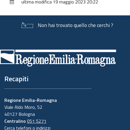
ultima modifica
19 maggio 2023 20:22
documento
Non hai trovato quello che cerchi ?
Piè
di
pagina
Recapiti
Regione Emilia-Romagna
Viale Aldo Moro, 52
40127 Bologna
Centralino
051 5271
Cerca telefoni o indirizzi