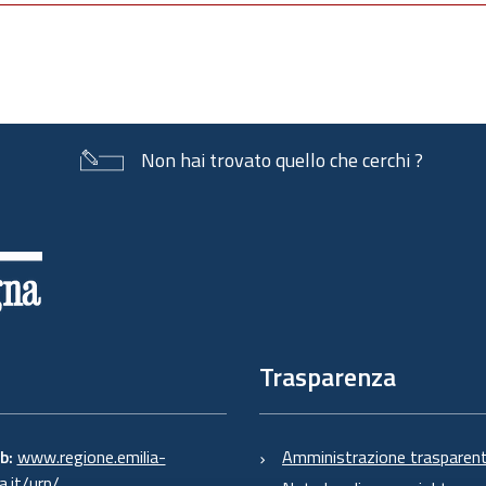
Non hai trovato quello che cerchi ?
Trasparenza
eb:
www.regione.emilia-
Amministrazione trasparen
.it/urp/