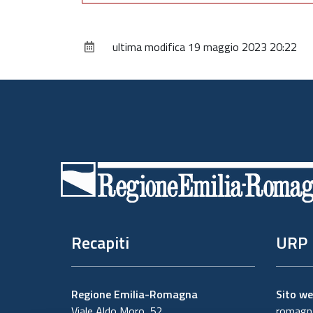
ultima modifica
19 maggio 2023 20:22
Piè
di
pagina
Recapiti
URP
Regione Emilia-Romagna
Sito w
Viale Aldo Moro, 52
romagna