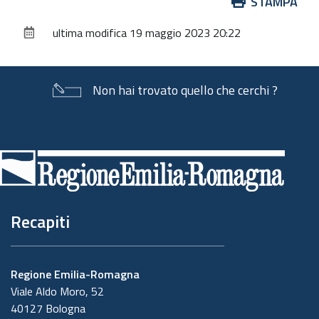
Azioni
STAMPA
sul
ultima modifica
19 maggio 2023 20:22
documento
Non hai trovato quello che cerchi ?
Piè
di
pagina
Recapiti
Regione Emilia-Romagna
Viale Aldo Moro, 52
40127 Bologna