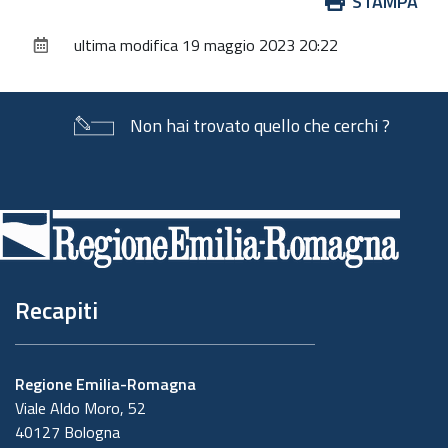
Azioni
STAMPA
sul
ultima modifica
19 maggio 2023 20:22
documento
Non hai trovato quello che cerchi ?
Piè
di
pagina
Recapiti
Regione Emilia-Romagna
Viale Aldo Moro, 52
40127 Bologna