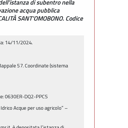
ll’istanza di subentro nella
vazione acqua pubblica
 LOCALITÀ SANT’OMOBONO. Codice
a: 14/11/2024.
appale 57. Coordinate (sistema
odice: 0630ER-DQ2-PPCS
Idrico Acque per uso agricolo” –
.it, è depositata l’istanza di