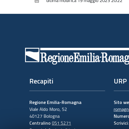
ultima modifica
19 maggio 2023 20:22
Piè
di
pagina
Recapiti
URP
Regione Emilia-Romagna
Sito w
Viale Aldo Moro, 52
romagna
40127 Bologna
Numero
Centralino
051 5271
Scrivici