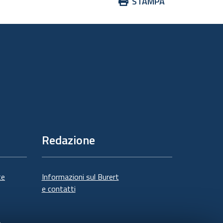
Azioni
STAMPA
sul
documento
Redazione
te
Informazioni sul Burert
e contatti
à