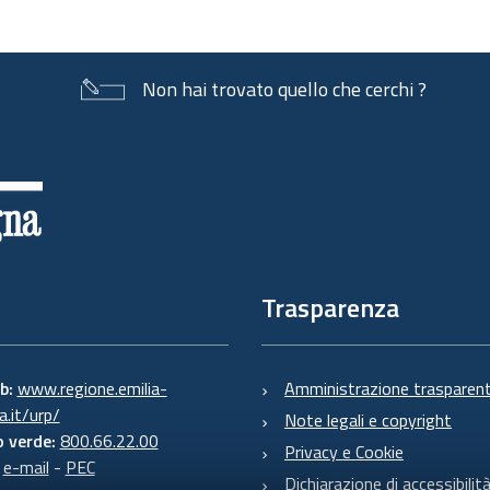
Non hai trovato quello che cerchi ?
Trasparenza
eb:
www.regione.emilia-
Amministrazione trasparen
.it/urp/
Note legali e copyright
 verde:
800.66.22.00
Privacy e Cookie
:
e-mail
-
PEC
Dichiarazione di accessibilit