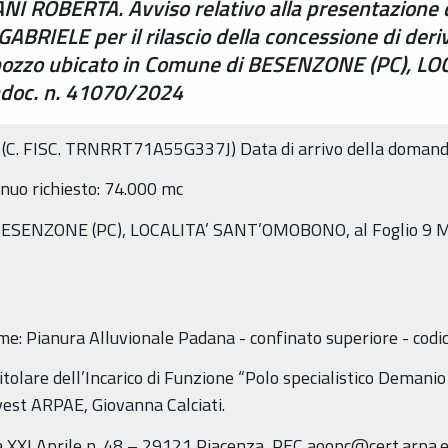
I ROBERTA. Avviso relativo alla presentazione de
BRIELE per il rilascio della concessione di deri
da pozzo ubicato in Comune di BESENZONE (PC),
doc. n. 41070/2024
C. FISC. TRNRRT71A55G337J) Data di arrivo della domand
nuo richiesto: 74.000 mc
i BESENZONE (PC), LOCALITA’ SANT’OMOBONO, al Foglio 9 M
nome: Pianura Alluvionale Padana - confinato superiore - c
olare dell’Incarico di Funzione “Polo specialistico Demanio 
vest ARPAE, Giovanna Calciati.
XXI Aprile n. 48 – 29121 Piacenza, PEC aoopc@cert.arpa.emr