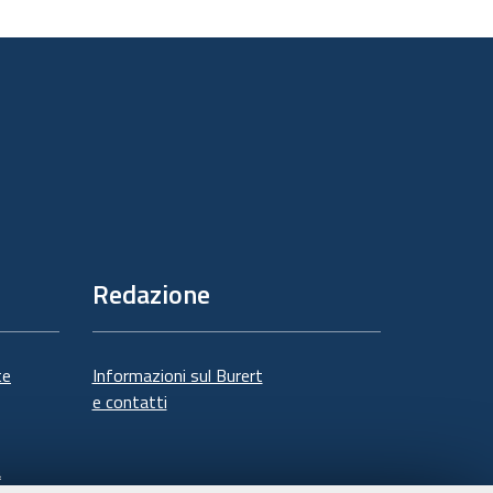
sul
documento
Redazione
te
Informazioni sul Burert
e contatti
à