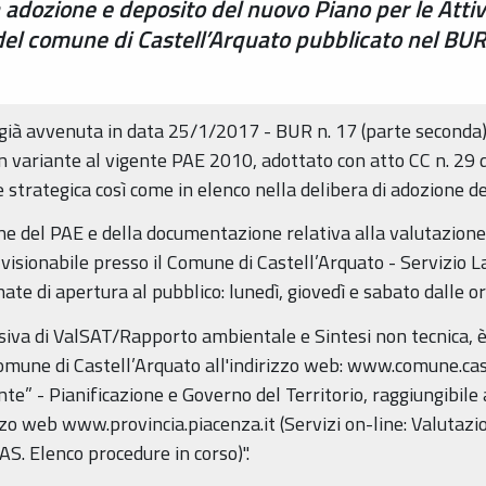
adozione e deposito del nuovo Piano per le Attivi
 del comune di Castell’Arquato pubblicato nel B
già avvenuta in data 25/1/2017 - BUR n. 17 (parte seconda),
 in variante al vigente PAE 2010, adottato con atto CC n. 29
strategica così come in elenco nella delibera di adozione de
 del PAE e della documentazione relativa alla valutazione 
 visionabile presso il Comune di Castell’Arquato - Servizio 
nate di apertura al pubblico: lunedì, giovedì e sabato dalle or
a di ValSAT/Rapporto ambientale e Sintesi non tecnica, è i
Comune di Castell’Arquato all'indirizzo web: www.comune.cast
” - Pianificazione e Governo del Territorio, raggiungibile a
izzo web www.provincia.piacenza.it (Servizi on-line: Valutazi
. Elenco procedure in corso)".