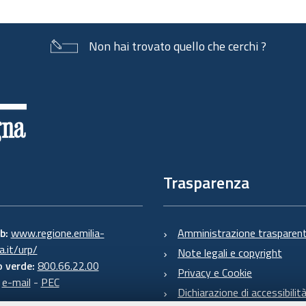
Non hai trovato quello che cerchi ?
Trasparenza
eb:
www.regione.emilia-
Amministrazione trasparen
.it/urp/
Note legali e copyright
 verde:
800.66.22.00
Privacy e Cookie
:
e-mail
-
PEC
Dichiarazione di accessibilit