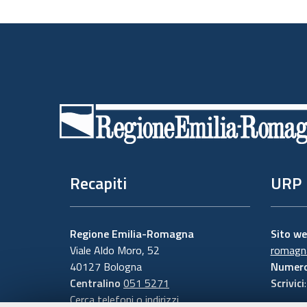
Piè
di
pagina
Recapiti
URP
Regione Emilia-Romagna
Sito w
Viale Aldo Moro, 52
romagna
40127 Bologna
Numero
Centralino
051 5271
Scrivici
Cerca telefoni o indirizzi