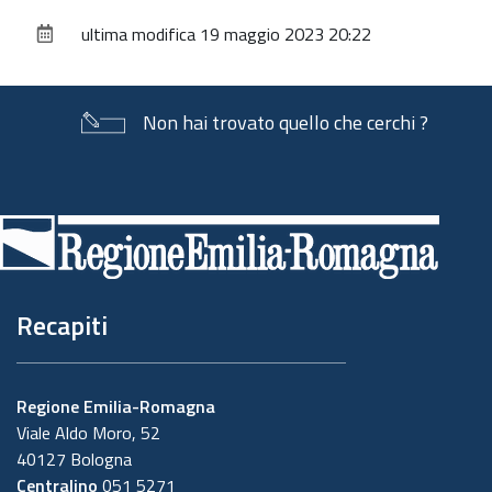
sul
ultima modifica
19 maggio 2023 20:22
documento
Non hai trovato quello che cerchi ?
Piè
di
pagina
Recapiti
Regione Emilia-Romagna
Viale Aldo Moro, 52
40127 Bologna
Centralino
051 5271