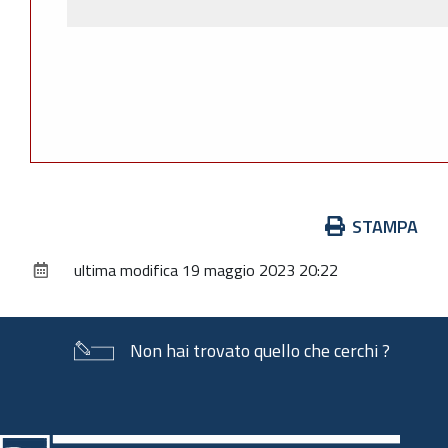
Azioni
STAMPA
sul
ultima modifica
19 maggio 2023 20:22
documento
Non hai trovato quello che cerchi ?
Piè
di