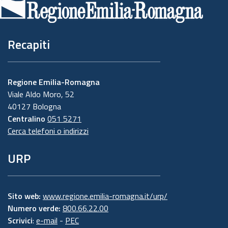
pagina
Recapiti
Regione Emilia-Romagna
Viale Aldo Moro, 52
40127 Bologna
Centralino
051 5271
Cerca telefoni o indirizzi
URP
Sito web:
www.regione.emilia-romagna.it/urp/
Numero verde:
800.66.22.00
Scrivici
:
e-mail
-
PEC