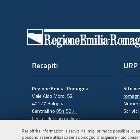
Piè
di
pagina
Recapiti
URP
Regione Emilia-Romagna
Sito w
Viale Aldo Moro, 52
romagna
40127 Bologna
Numero
Centralino
051 5271
Scrivici
Cerca telefoni o indirizzi
Per offrire informazioni e servizi nel miglior modo possibile, ques
possono essere utilizzati senza bisogno di acquisire il tuo consen