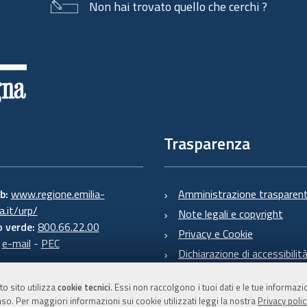
Non hai trovato quello che cerchi ?
Trasparenza
eb:
www.regione.emilia-
Amministrazione trasparen
.it/urp/
Note legali e copyright
 verde:
800.66.22.00
Privacy e Cookie
:
e-mail
-
PEC
Dichiarazione di accessibilit
to sito utilizza
cookie tecnici
. Essi non raccolgono i tuoi dati e le tue informaz
so. Per maggiori informazioni sui cookie utilizzati leggi la nostra
Privacy polic