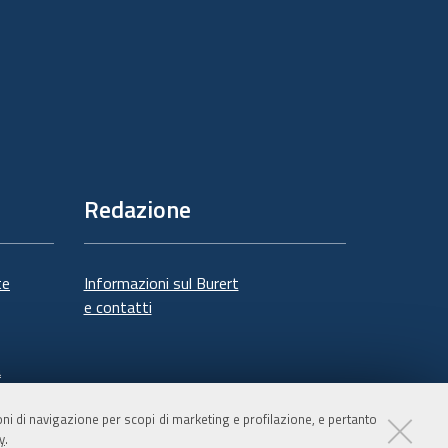
Redazione
te
Informazioni sul Burert
e contatti
à
ioni di navigazione per scopi di marketing e profilazione, e pertanto
y
.