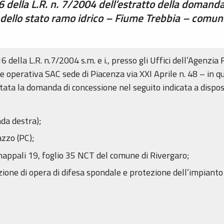
16 della L.R. n. 7/2004 dell’estratto della doman
dello stato ramo idrico – Fiume Trebbia – comune
 16 della L.R. n.7/2004 s.m. e i., presso gli Uffici dell’Agenzi
e operativa SAC sede di Piacenza via XXI Aprile n. 48 – in q
itata la domanda di concessione nel seguito indicata a dispo
nda destra);
zzo (PC);
 mappali 19, foglio 35 NCT del comune di Rivergaro;
zione di opera di difesa spondale e protezione dell’impiant