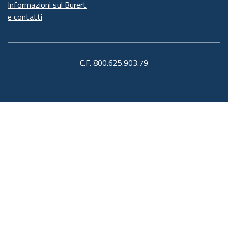
Informazioni sul Burert
e contatti
C.F. 800.625.903.79