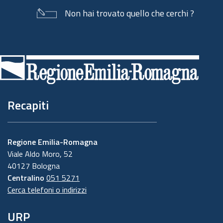
Non hai trovato quello che cerchi ?
Piè
di
pagina
Recapiti
Regione Emilia-Romagna
Viale Aldo Moro, 52
40127 Bologna
Centralino
051 5271
Cerca telefoni o indirizzi
URP