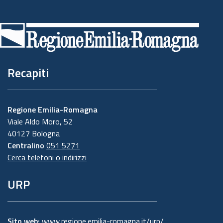
Piè
di
pagina
Recapiti
Regione Emilia-Romagna
Viale Aldo Moro, 52
40127 Bologna
Centralino
051 5271
Cerca telefoni o indirizzi
URP
Sito web:
www.regione.emilia-romagna.it/urp/