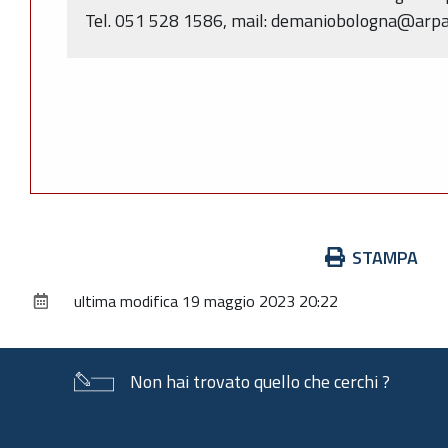
Tel. 051 528 1586, mail: demaniobologna@arpa
Azioni
STAMPA
sul
ultima modifica
19 maggio 2023 20:22
documento
Non hai trovato quello che cerchi ?
Piè