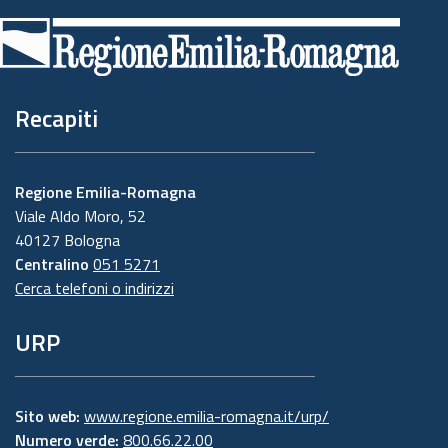
di
pagina
Recapiti
Regione Emilia-Romagna
Viale Aldo Moro, 52
40127 Bologna
Centralino
051 5271
Cerca telefoni o indirizzi
URP
Sito web:
www.regione.emilia-romagna.it/urp/
Numero verde:
800.66.22.00