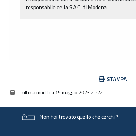
responsabile della S.A.C. di Modena
Azioni
STAMPA
sul
ultima modifica
19 maggio 2023 20:22
documento
Non hai trovato quello che cerchi ?
Piè