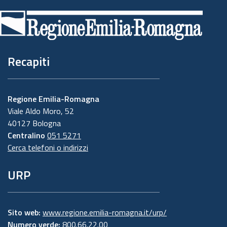
di
pagina
Recapiti
Regione Emilia-Romagna
Viale Aldo Moro, 52
40127 Bologna
Centralino
051 5271
Cerca telefoni o indirizzi
URP
Sito web:
www.regione.emilia-romagna.it/urp/
Numero verde:
800.66.22.00