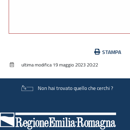
Azioni
STAMPA
sul
ultima modifica
19 maggio 2023 20:22
documento
Non hai trovato quello che cerchi ?
Piè
di
pagina