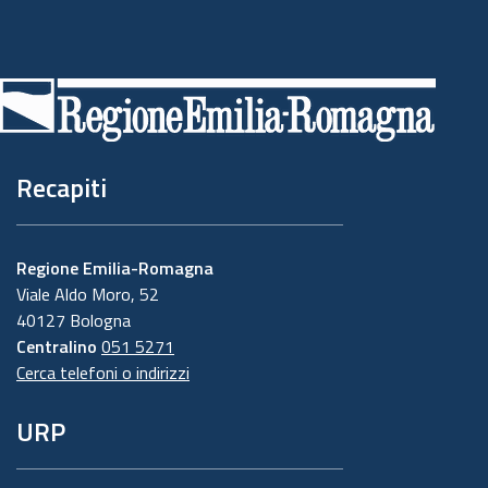
Piè
di
pagina
Recapiti
Regione Emilia-Romagna
Viale Aldo Moro, 52
40127 Bologna
Centralino
051 5271
Cerca telefoni o indirizzi
URP