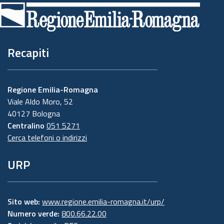
di
pagina
Recapiti
Regione Emilia-Romagna
Viale Aldo Moro, 52
40127 Bologna
Centralino
051 5271
Cerca telefoni o indirizzi
URP
Sito web:
www.regione.emilia-romagna.it/urp/
Numero verde:
800.66.22.00