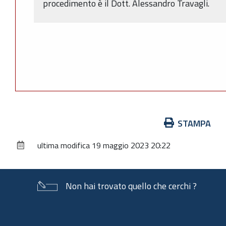
procedimento è il Dott. Alessandro Travagli.
Azioni
STAMPA
sul
ultima modifica
19 maggio 2023 20:22
documento
Non hai trovato quello che cerchi ?
Piè