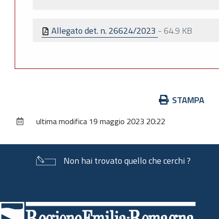
Allegato det. n. 26624/2023
-
64.9 KB
Azioni
STAMPA
sul
ultima modifica
19 maggio 2023 20:22
documento
Non hai trovato quello che cerchi ?
Piè
di