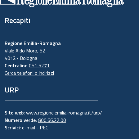
pagina
Recapiti
Regione Emilia-Romagna
Viale Aldo Moro, 52
40127 Bologna
Centralino
051 5271
Cerca telefoni o indirizzi
URP
Sito web:
www.regione.emilia-romagna.it/urp/
Numero verde:
800.66.22.00
Scrivici
:
e-mail
-
PEC