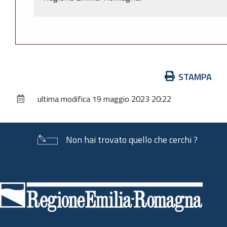
Azioni
STAMPA
sul
ultima modifica
19 maggio 2023 20:22
documento
Non hai trovato quello che cerchi ?
Piè
di
pagina