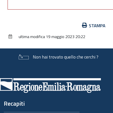
Azioni
STAMPA
sul
ultima modifica
19 maggio 2023 20:22
documento
Non hai trovato quello che cerchi ?
Piè
di
pagina
Recapiti