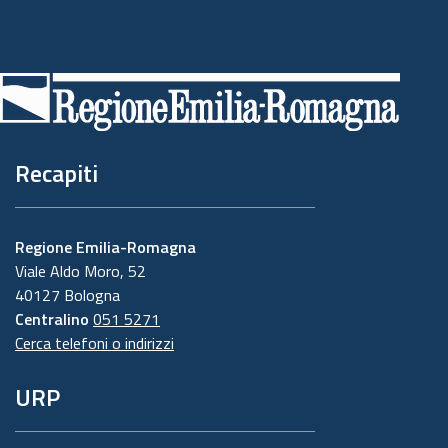
Piè
di
pagina
Recapiti
Regione Emilia-Romagna
Viale Aldo Moro, 52
40127 Bologna
Centralino
051 5271
Cerca telefoni o indirizzi
URP